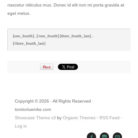
nascetur ridiculus mus. Donec id elit non mi porta gravida at
eget metus.
[one_fourth]...[/one_fourth] [three_fourth_last]...
[/three_fourth_last]
Copyright © 2026 · All Rights Reserved ·
tomtorluemke.com
Showcase Theme v3
by
Organic Themes
·
RSS Feed
·
Log in