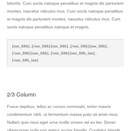
lobortis. Cum sociis natoque penatibus et magnis dis parturient
montes, nascetur ridiculus mus. Cum sociis natoque penatibus
et magnis dis parturient montes, nascetur ridiculus mus. Cum
sociis natoque penatibus natoque et magnis.
[one_fifth]...[/one_fifth] [one_fifth]...[/one_fifth] [one_fifth]...
[/one_fifth] [one_fifth]...[/one_fifth] [one_fifth_last]...
[/one_fifth_last]
2/3 Column
Fusce dapibus, tellus ac cursus commodo, tortor mauris
condimentum nibh, ut fermentum massa justo sit amet risus.
Nullam quis risus eget urna mollis ornare vel eu leo. Donec
ullamcorper nulla non metus auctor fringilla. Curabitur blandit